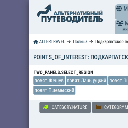
M
ME
ALTERTRAVEL
Польша
Подкарпатское 
POINTS_OF_INTEREST: ПОДКАРПАТС
TWO_PANELS.SELECT_REGION
повят Жешув
повят Ланьцуцкий
повят П
повят Пшемыский
CATEGORY.NATURE
CATEGORY.