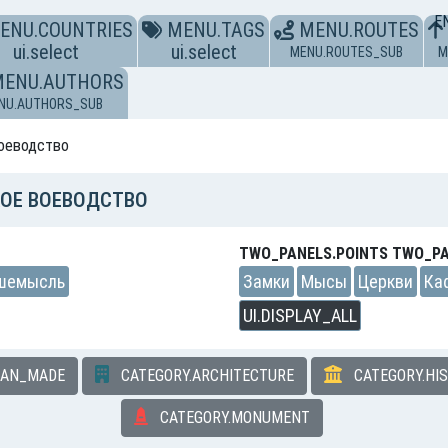
E
ENU.COUNTRIES
MENU.TAGS
MENU.ROUTES
ui.select
ui.select
MENU.ROUTES_SUB
M
MENU.AUTHORS
NU.AUTHORS_SUB
воеводство
КОЕ ВОЕВОДСТВО
TWO_PANELS.POINTS TWO_PA
шемысль
Замки
Мысы
Церкви
Ка
UI.DISPLAY_ALL
MAN_MADE
CATEGORY.ARCHITECTURE
CATEGORY.HI
CATEGORY.MONUMENT