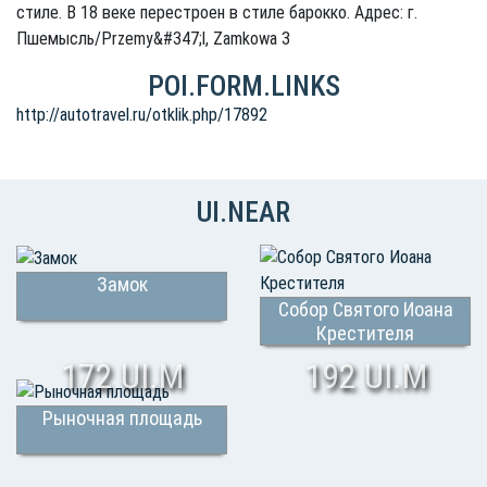
стиле. В 18 веке перестроен в стиле барокко. Адрес: г.
Пшемысль/Przemy&#347;l, Zamkowa 3
POI.FORM.LINKS
http://autotravel.ru/otklik.php/17892
UI.NEAR
Замок
Собор Святого Иоана
Крестителя
172 UI.M
192 UI.M
Рыночная площадь