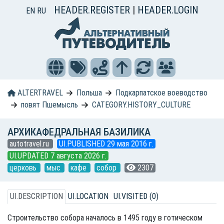
HEADER.REGISTER
|
HEADER.LOGIN
EN
RU
ALTERTRAVEL
Польша
Подкарпатское воеводство
повят Пшемысль
CATEGORY.HISTORY_CULTURE
АРХИКАФЕДРАЛЬНАЯ БАЗИЛИКА
autotravel.ru
UI.PUBLISHED 29 мая 2016 г.
UI.UPDATED 7 августа 2026 г.
церковь
мыс
кафе
собор
2307
UI.DESCRIPTION
UI.LOCATION
UI.VISITED (0)
Строительство собора началось в 1495 году в готическом