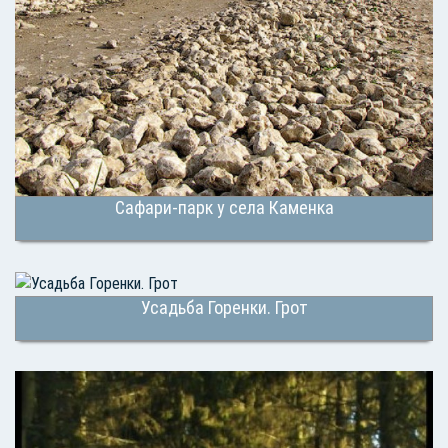
Сафари-парк у села Каменка
Усадьба Горенки. Грот