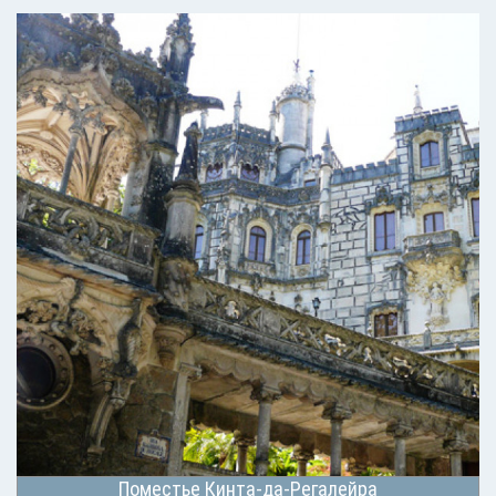
Поместье Кинта-да-Регалейра