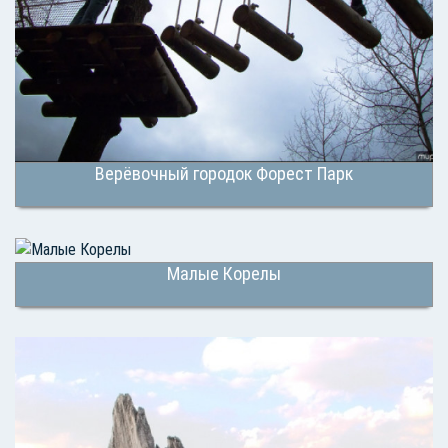
Верёвочный городок Форест Парк
Малые Корелы