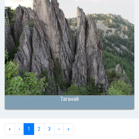
Таганай
«
‹
1
2
3
›
»