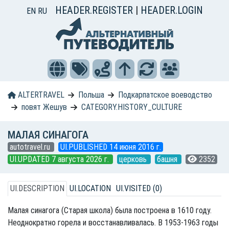
HEADER.REGISTER
|
HEADER.LOGIN
EN
RU
ALTERTRAVEL
Польша
Подкарпатское воеводство
повят Жешув
CATEGORY.HISTORY_CULTURE
МАЛАЯ СИНАГОГА
autotravel.ru
UI.PUBLISHED 14 июня 2016 г.
UI.UPDATED 7 августа 2026 г.
церковь
башня
2352
UI.DESCRIPTION
UI.LOCATION
UI.VISITED (0)
Малая синагога (Старая школа) была построена в 1610 году.
Неоднократно горела и восстанавливалась. В 1953-1963 годы