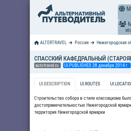
M
ME
ALTERTRAVEL
Россия
Нижегородская о
СПАССКИЙ КАФЕДРАЛЬНЫЙ (СТАРОЯ
autotravel.ru
UI.PUBLISHED 28 декабря 2014 г.
UI.DESCRIPTION
UI.ROUTES
UI.LOCATI
Строительство собора в стиле классицизма было
достопримечательностью Нижегородской ярмарки.
территория Нижегородской ярмарки