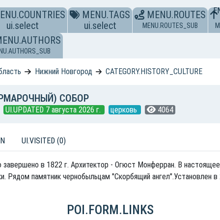
E
ENU.COUNTRIES
MENU.TAGS
MENU.ROUTES
ui.select
ui.select
MENU.ROUTES_SUB
M
MENU.AUTHORS
NU.AUTHORS_SUB
бласть
Нижний Новгород
CATEGORY.HISTORY_CULTURE
РМАРОЧНЫЙ) СОБОР
UI.UPDATED 7 августа 2026 г.
церковь
4064
ON
UI.VISITED (0)
 завершено в 1822 г. Архитектор - Огюст Монферран. В настояще
 Рядом памятник чернобыльцам "Скорбящий ангел".Установлен в 20
POI.FORM.LINKS