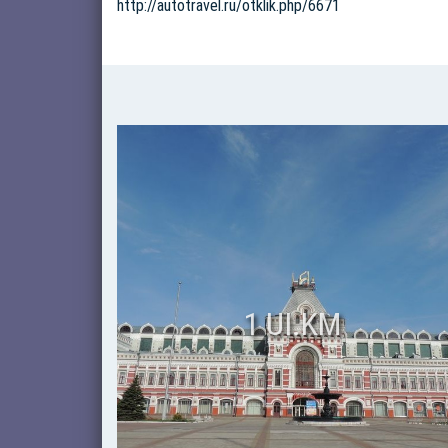
http://autotravel.ru/otklik.php/6671
1 UI.KM