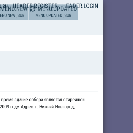
HEADER.REGISTER
|
HEADER.LOGIN
N
RU
MENU.NEW
MENU.UPDATED
ENU.NEW_SUB
MENU.UPDATED_SUB
е время здание собора является старейшей
09 году. Адрес: г. Нижний Новгород,