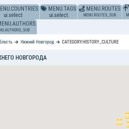
E
ENU.COUNTRIES
MENU.TAGS
MENU.ROUTES
ui.select
ui.select
MENU.ROUTES_SUB
M
MENU.AUTHORS
NU.AUTHORS_SUB
бласть
Нижний Новгород
CATEGORY.HISTORY_CULTURE
ЖНЕГО НОВГОРОДА