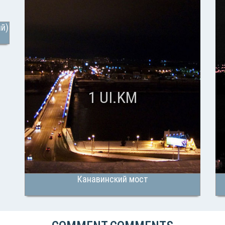
й)
1 UI.KM
Канавинский мост