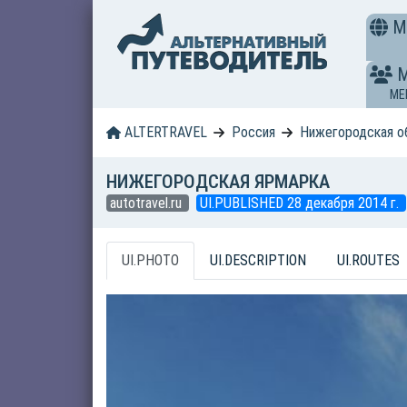
M
ME
ALTERTRAVEL
Россия
Нижегородская о
НИЖЕГОРОДСКАЯ ЯРМАРКА
autotravel.ru
UI.PUBLISHED 28 декабря 2014 г.
UI.PHOTO
UI.DESCRIPTION
UI.ROUTES