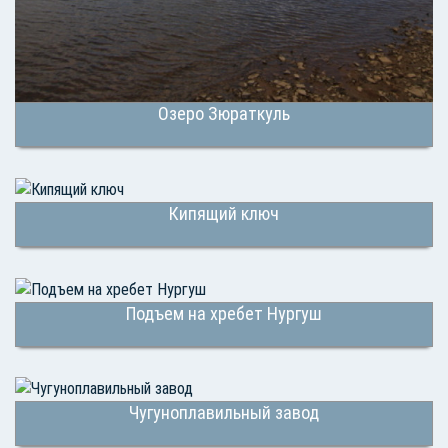
Озеро Зюраткуль
Кипящий ключ
Подъем на хребет Нургуш
Чугуноплавильный завод