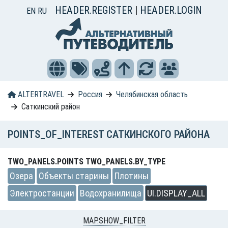
HEADER.REGISTER
|
HEADER.LOGIN
EN
RU
ALTERTRAVEL
Россия
Челябинская область
Саткинский район
POINTS_OF_INTEREST САТКИНСКОГО РАЙОНА
TWO_PANELS.POINTS TWO_PANELS.BY_TYPE
Озера
Объекты старины
Плотины
Электростанции
Водохранилища
UI.DISPLAY_ALL
MAP.SHOW_FILTER