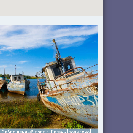
Заброшенный порт г. Лагань [попилено]