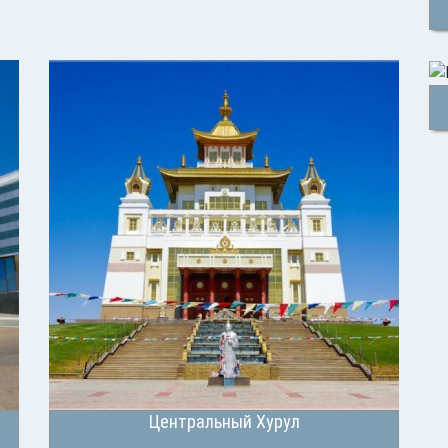
y
Центральный Хурул