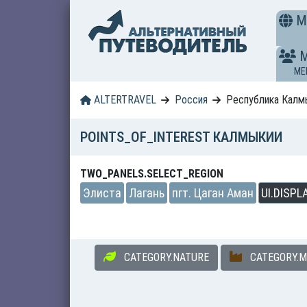
M
ME
ALTERTRAVEL
Россия
Республика Калм
POINTS_OF_INTEREST КАЛМЫКИИ
TWO_PANELS.SELECT_REGION
Элиста
Лагань
пгт. Цаган Аман
UI.DISPL
CATEGORY.NATURE
CATEGORY.