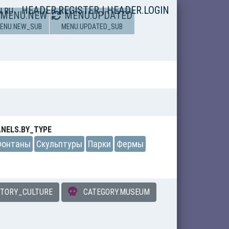
HEADER.REGISTER
|
HEADER.LOGIN
N
RU
MENU.NEW
MENU.UPDATED
ENU.NEW_SUB
MENU.UPDATED_SUB
NELS.BY_TYPE
Фонтаны
Скульптуры
Парки
Фермы
STORY_CULTURE
CATEGORY.MUSEUM