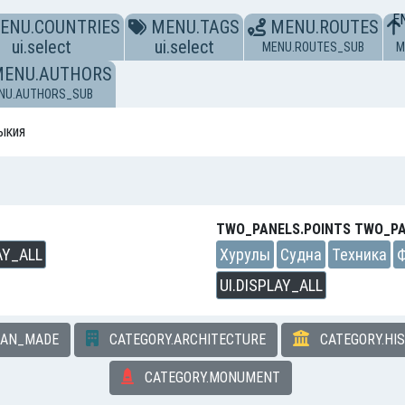
E
ENU.COUNTRIES
MENU.TAGS
MENU.ROUTES
ui.select
ui.select
MENU.ROUTES_SUB
M
MENU.AUTHORS
NU.AUTHORS_SUB
ыкия
TWO_PANELS.POINTS TWO_PA
AY_ALL
Хурулы
Судна
Техника
UI.DISPLAY_ALL
MAN_MADE
CATEGORY.ARCHITECTURE
CATEGORY.HI
CATEGORY.MONUMENT