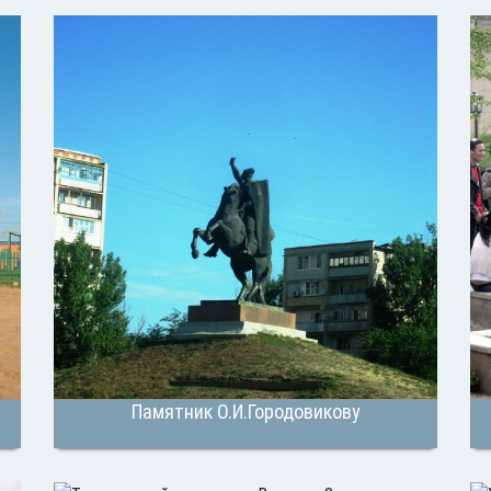
Памятник О.И.Городовикову