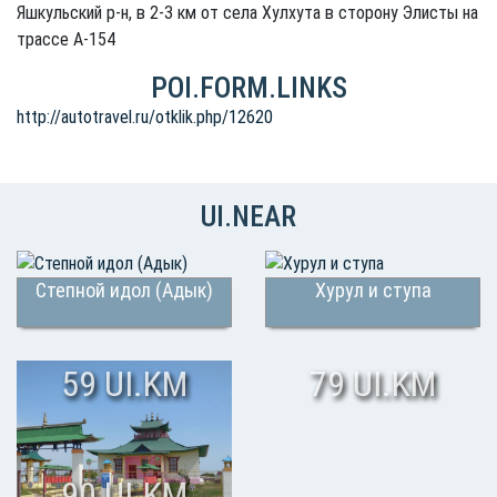
Яшкульский р-н, в 2-3 км от села Хулхута в сторону Элисты на
трассе А-154
POI.FORM.LINKS
http://autotravel.ru/otklik.php/12620
UI.NEAR
Степной идол (Адык)
Хурул и ступа
59 UI.KM
79 UI.KM
90 UI.KM