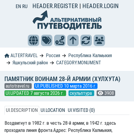
HEADER.REGISTER
|
HEADER.LOGIN
EN
RU
ALTERTRAVEL
Россия
Республика Калмыкия
Яшкульский район
CATEGORY.MONUMENT
ПАМЯТНИК ВОИНАМ 28-Й АРМИИ (ХУЛХУТА)
autotravel.ru
UI.PUBLISHED 10 марта 2016 г.
UI.UPDATED 7 августа 2026 г.
скульптура
3908
UI.DESCRIPTION
UI.LOCATION
UI.VISITED (0)
Воздвигнут в 1982 г. в честь 28-й армии; в 1942 г. здесь
проходила линия фронта.Адрес: Республика Калмыкия,