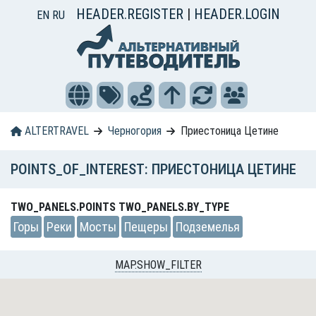
HEADER.REGISTER
|
HEADER.LOGIN
EN
RU
ALTERTRAVEL
Черногория
Приестоница Цетине
POINTS_OF_INTEREST: ПРИЕСТОНИЦА ЦЕТИНЕ
TWO_PANELS.POINTS TWO_PANELS.BY_TYPE
Горы
Реки
Мосты
Пещеры
Подземелья
MAP.SHOW_FILTER