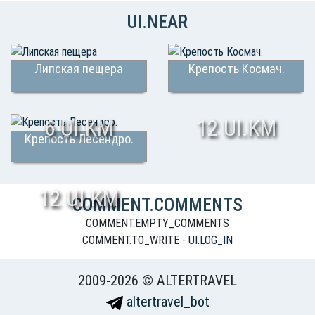
UI.NEAR
Липская пещера
Крепость Космач.
6 UI.KM
12 UI.KM
Крепость Лесендро.
12 UI.KM
COMMENT.COMMENTS
COMMENT.EMPTY_COMMENTS
COMMENT.TO_WRITE -
UI.LOG_IN
2009-2026 © ALTERTRAVEL
altertravel_bot