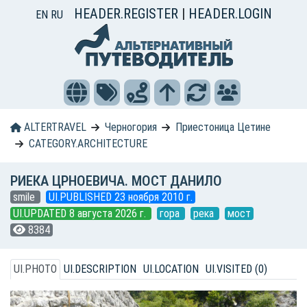
HEADER.REGISTER
|
HEADER.LOGIN
EN
RU
ALTERTRAVEL
Черногория
Приестоница Цетине
CATEGORY.ARCHITECTURE
РИЕКА ЦРНОЕВИЧА. МОСТ ДАНИЛО
smile
UI.PUBLISHED 23 ноября 2010 г.
UI.UPDATED 8 августа 2026 г.
гора
река
мост
8384
UI.PHOTO
UI.DESCRIPTION
UI.LOCATION
UI.VISITED (0)