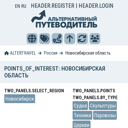
HEADER.REGISTER
|
HEADER.LOGIN
EN
RU
ALTERTRAVEL
Россия
Новосибирская область
POINTS_OF_INTEREST: НОВОСИБИРСКАЯ
ОБЛАСТЬ
TWO_PANELS.SELECT_REGION
TWO_PANELS.POINTS
TWO_PANELS.BY_TYPE
Новосибирск
Судна
Скульптуры
Техника
Паровозы
Церкви