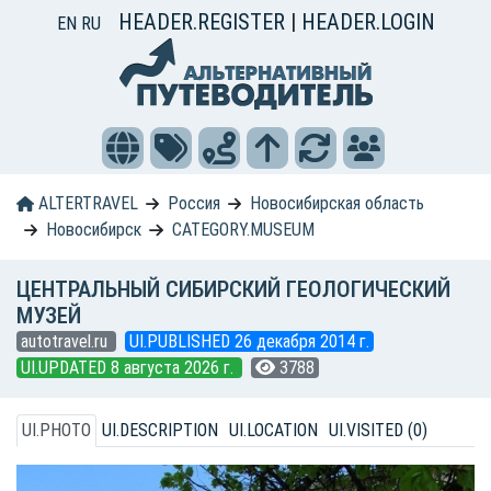
HEADER.REGISTER
|
HEADER.LOGIN
EN
RU
ALTERTRAVEL
Россия
Новосибирская область
Новосибирск
CATEGORY.MUSEUM
ЦЕНТРАЛЬНЫЙ СИБИРСКИЙ ГЕОЛОГИЧЕСКИЙ
МУЗЕЙ
autotravel.ru
UI.PUBLISHED 26 декабря 2014 г.
UI.UPDATED 8 августа 2026 г.
3788
UI.PHOTO
UI.DESCRIPTION
UI.LOCATION
UI.VISITED (0)