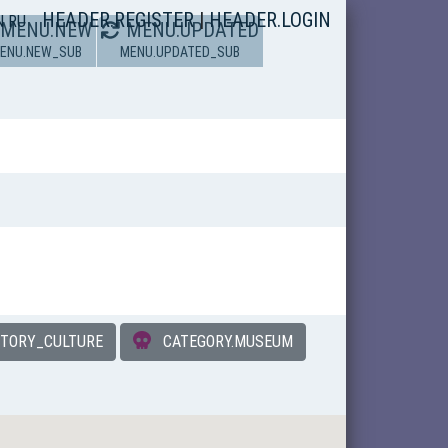
HEADER.REGISTER
|
HEADER.LOGIN
N
RU
MENU.NEW
MENU.UPDATED
ENU.NEW_SUB
MENU.UPDATED_SUB
STORY_CULTURE
CATEGORY.MUSEUM