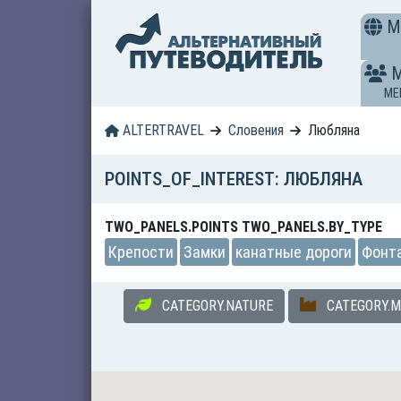
M
ME
ALTERTRAVEL
Словения
Любляна
POINTS_OF_INTEREST: ЛЮБЛЯНА
TWO_PANELS.POINTS TWO_PANELS.BY_TYPE
Крепости
Замки
канатные дороги
Фонт
CATEGORY.NATURE
CATEGORY.