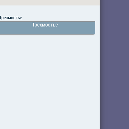
Трехмостье