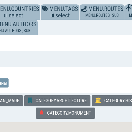
E
ENU.COUNTRIES
MENU.TAGS
MENU.ROUTES
ui.select
ui.select
MENU.ROUTES_SUB
M
MENU.AUTHORS
NU.AUTHORS_SUB
аны
MAN_MADE
CATEGORY.ARCHITECTURE
CATEGORY.HI
CATEGORY.MONUMENT