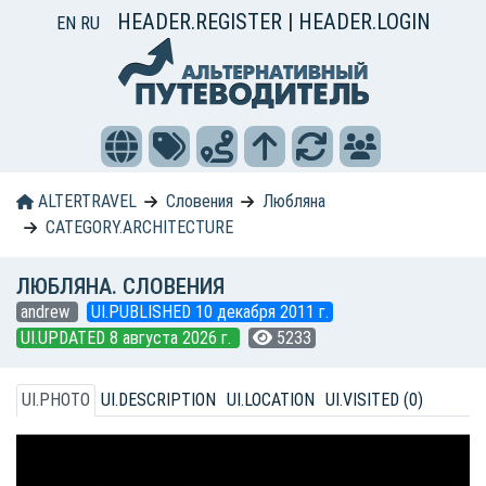
HEADER.REGISTER
|
HEADER.LOGIN
EN
RU
ALTERTRAVEL
Словения
Любляна
CATEGORY.ARCHITECTURE
ЛЮБЛЯНА. СЛОВЕНИЯ
andrew
UI.PUBLISHED 10 декабря 2011 г.
UI.UPDATED 8 августа 2026 г.
5233
UI.PHOTO
UI.DESCRIPTION
UI.LOCATION
UI.VISITED (0)