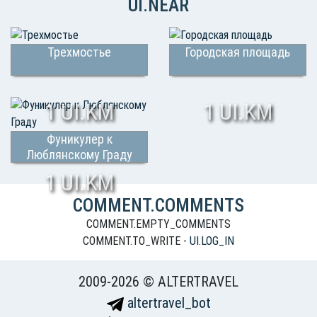
UI.NEAR
Трехмостье
Городская площадь
1 UI.KM
1 UI.KM
Фуникулер к
Люблянскому Граду
1 UI.KM
COMMENT.COMMENTS
COMMENT.EMPTY_COMMENTS
COMMENT.TO_WRITE -
UI.LOG_IN
2009-2026 © ALTERTRAVEL
altertravel_bot