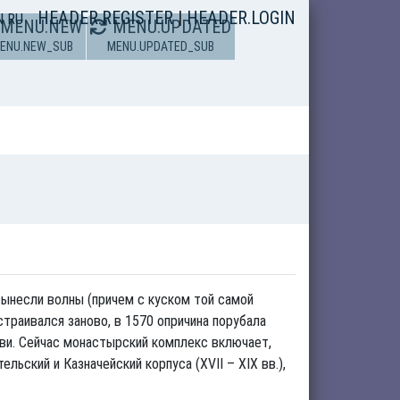
HEADER.REGISTER
|
HEADER.LOGIN
N
RU
MENU.NEW
MENU.UPDATED
ENU.NEW_SUB
MENU.UPDATED_SUB
 вынесли волны (причем с куском той самой
страивался заново, в 1570 опричина порубала
кви. Сейчас монастырский комплекс включает,
ский и Казначейский корпуса (XVII – XIX вв.),