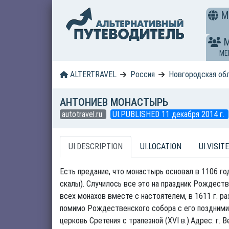
M
ME
ALTERTRAVEL
Россия
Новгородская об
АНТОНИЕВ МОНАСТЫРЬ
autotravel.ru
UI.PUBLISHED 11 декабря 2014 г.
UI.DESCRIPTION
UI.LOCATION
UI.VISITE
Есть предание, что монастырь основал в 1106 го
скалы). Случилось все это на праздник Рождеств
всех монахов вместе с настоятелем, в 1611 г. р
помимо Рождественского собора с его поздними п
церковь Сретения с трапезной (XVI в.).Адрес: г. 