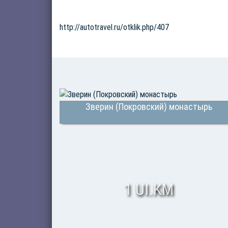
http://autotravel.ru/otklik.php/407
Зверин (Покровский) монастырь
1 UI.KM