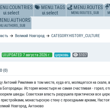
E
ENU.COUNTRIES
MENU.TAGS
MENU.ROUTES
ui.select
ui.select
MENU.ROUTES_SUB
M
MENU.AUTHORS
NU.AUTHORS_SUB
ласть
Великий Новгород
CATEGORY.HISTORY_CULTURE
UI.UPDATED 7 августа 2026 г.
церковь
5107
D (0)
ду Антоний Римлянин в том месте, куда его, молящегося на скале,
а Богородицы. История монастыря не самая счастливая - горел, от
аззорили шведы. Советская власть разрушила практически все цер
ристройками, монастырскую стену с проездными арками, Настоятель
Великий Новгород, Антоново