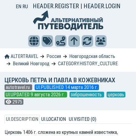
HEADER.REGISTER
|
HEADER.LOGIN
EN
RU
ALTERTRAVEL
Россия
Новгородская область
Великий Новгород
CATEGORY.HISTORY_CULTURE
ЦЕРКОВЬ ПЕТРА И ПАВЛА В КОЖЕВНИКАХ
autotravel.ru
UI.PUBLISHED 14 марта 2016 г.
UI.UPDATED 9 августа 2026 г.
заброшенность
церковь
2975
UI.DESCRIPTION
UI.LOCATION
UI.VISITED (0)
Церковь 1406 г. сложена из крупных камней известняка,