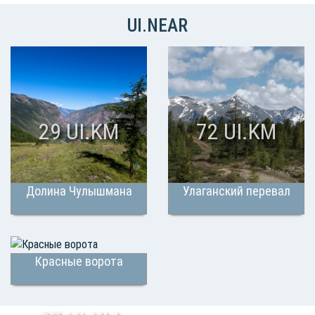
UI.NEAR
29 UI.KM
72 UI.KM
Долина Чулышмана
Улаганский перевал
Красные ворота