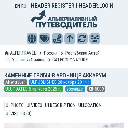
HEADER.REGISTER
|
HEADER.LOGIN
EN
RU
ALTERTRAVEL
Россия
Республика Алтай
Улаганский район
CATEGORY.NATURE
КАМЕННЫЕ ГРИБЫ В УРОЧИЩЕ АККУРУМ
Altertravel
UI.PUBLISHED 28 ноября 2014 г.
UI.UPDATED 6 августа 2026 г.
урочище
6009
UI.PHOTO
UI.VIDEO
UI.DESCRIPTION
UI.LOCATION
UI.VISITED (0)