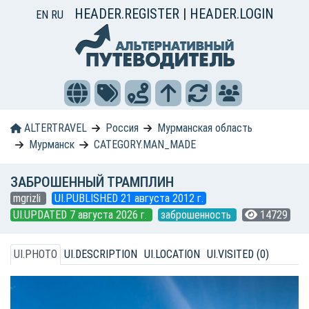
HEADER.REGISTER
|
HEADER.LOGIN
EN
RU
ALTERTRAVEL
Россия
Мурманская область
Мурманск
CATEGORY.MAN_MADE
ЗАБРОШЕННЫЙ ТРАМПЛИН
mgrizli
UI.PUBLISHED 21 августа 2012 г.
UI.UPDATED 7 августа 2026 г.
заброшенность
14729
UI.PHOTO
UI.DESCRIPTION
UI.LOCATION
UI.VISITED (0)