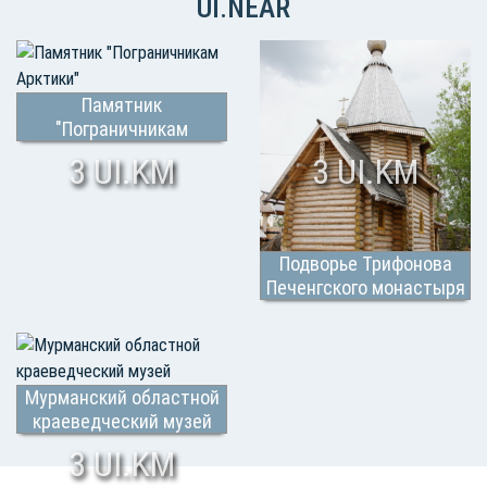
UI.NEAR
Памятник
"Пограничникам
Арктики"
3 UI.KM
3 UI.KM
Подворье Трифонова
Печенгского монастыря
Мурманский областной
краеведческий музей
3 UI.KM