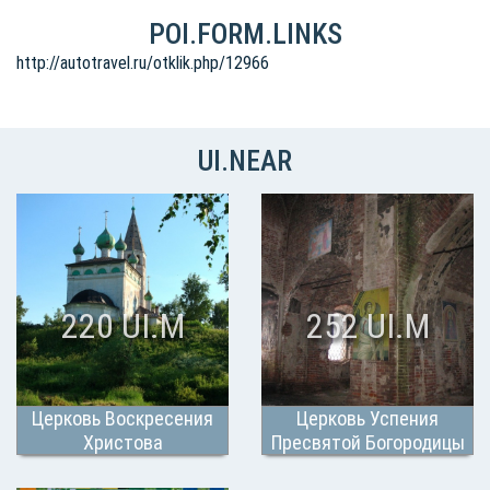
POI.FORM.LINKS
http://autotravel.ru/otklik.php/12966
UI.NEAR
220 UI.M
252 UI.M
Церковь Воскресения
Церковь Успения
Христова
Пресвятой Богородицы