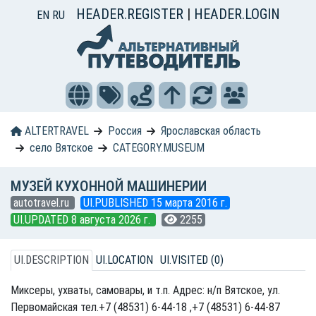
HEADER.REGISTER
|
HEADER.LOGIN
EN
RU
ALTERTRAVEL
Россия
Ярославская область
село Вятское
CATEGORY.MUSEUM
МУЗЕЙ КУХОННОЙ МАШИНЕРИИ
autotravel.ru
UI.PUBLISHED 15 марта 2016 г.
UI.UPDATED 8 августа 2026 г.
2255
UI.DESCRIPTION
UI.LOCATION
UI.VISITED (0)
Миксеры, ухваты, самовары, и т.п. Адрес: н/п Вятское, ул.
Первомайская тел.+7 (48531) 6-44-18 ,+7 (48531) 6-44-87