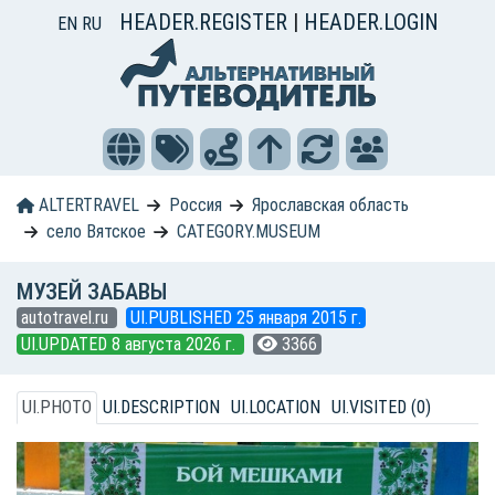
HEADER.REGISTER
|
HEADER.LOGIN
EN
RU
ALTERTRAVEL
Россия
Ярославская область
село Вятское
CATEGORY.MUSEUM
МУЗЕЙ ЗАБАВЫ
autotravel.ru
UI.PUBLISHED 25 января 2015 г.
UI.UPDATED 8 августа 2026 г.
3366
UI.PHOTO
UI.DESCRIPTION
UI.LOCATION
UI.VISITED (0)