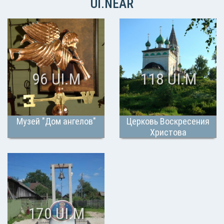
UI.NEAR
96 UI.M
118 UI.M
Музей "Дом ангелов"
Церковь Воскресения
Христова
170 UI.M