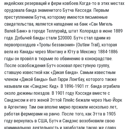
индейских резерваций и ферм ковбоев.Когда-то в этих местах
орудовала банда знаменитого Бутча Кесседи. Первым
преступлением Бутча, которому имеются письменные
свидетельства, является нападение на банк «Сан Мигель
Валей Банк» в городе Теллурайд, штат Колорадо в июне 1889
года. Добычей банды стали $20000. Бутч стал одним из
первопроходцев «Тропы беззакония» (Outlaw Trail), которая
вела из Канады через Монтану и Юту в Мексику. 1884-1886
годы он провёл в тюрьме по обвинению в конокрадстве.
После освобождения Бутч основал преступную группу,
ставшую известной как «Дикая банда». Самым известным
членом «Дикой банды» был Гарри Лонгбау, которого также
называли как «Сандэнс Кид». В 1896-1901 гг. банда ограбила
около дюжины поездов. В 1901 году Кэссиди вместе с
Сандэнсом и его женой Эттой Плейс бежали через Нью-Йорк
в Аргентину. Там они вполне мирно прожили несколько лет,
работая фермерами на ранчо. После того, как Этта в 1905
году вернулась в США, Бутч и Сандэнс возобновили свою
криминальную деятельность и заработали такую же славу,