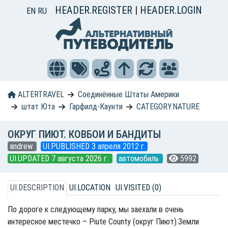
HEADER.REGISTER
|
HEADER.LOGIN
EN
RU
ALTERTRAVEL
Соединённые Штаты Америки
штат Юта
Гарфилд-Каунти
CATEGORY.NATURE
ОКРУГ ПИЮТ. КОВБОИ И БАНДИТЫ
andrew
UI.PUBLISHED 3 апреля 2012 г.
UI.UPDATED 7 августа 2026 г.
автомобиль
5992
UI.DESCRIPTION
UI.LOCATION
UI.VISITED (0)
По дороге к следующему парку, мы заехали в очень
интересное местечко – Piute County (округ Пиют).Земли