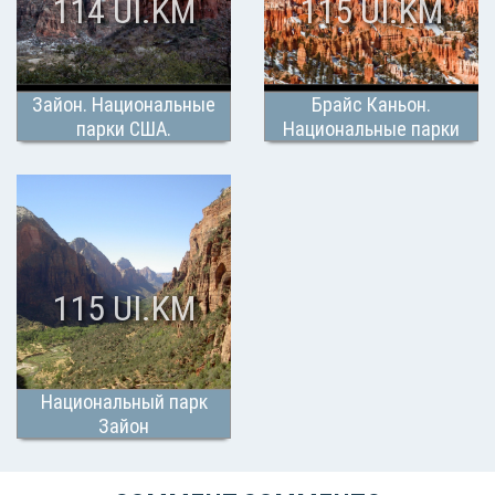
114 UI.KM
115 UI.KM
Зайон. Национальные
Брайс Каньон.
парки США.
Национальные парки
США
115 UI.KM
Национальный парк
Зайон