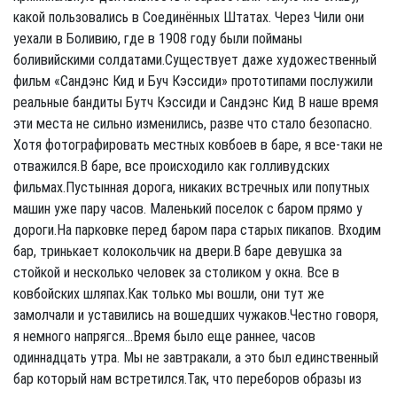
какой пользовались в Соединённых Штатах. Через Чили они
уехали в Боливию, где в 1908 году были пойманы
боливийскими солдатами.Существует даже художественный
фильм «Сандэнс Кид и Буч Кэссиди» прототипами послужили
реальные бандиты Бутч Кэссиди и Сандэнс Кид В наше время
эти места не сильно изменились, разве что стало безопасно.
Хотя фотографировать местных ковбоев в баре, я все-таки не
отважился.В баре, все происходило как голливудских
фильмах.Пустынная дорога, никаких встречных или попутных
машин уже пару часов. Маленький поселок с баром прямо у
дороги.На парковке перед баром пара старых пикапов. Входим
бар, тринькает колокольчик на двери.В баре девушка за
стойкой и несколько человек за столиком у окна. Все в
ковбойских шляпах.Как только мы вошли, они тут же
замолчали и уставились на вошедших чужаков.Честно говоря,
я немного напрягся...Время было еще раннее, часов
одиннадцать утра. Мы не завтракали, а это был единственный
бар который нам встретился.Так, что переборов образы из