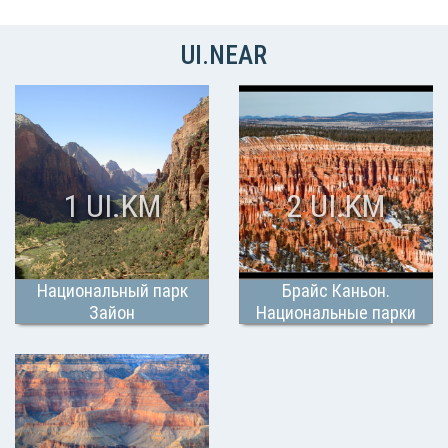
UI.NEAR
1 UI.KM
2 UI.KM
Национальный парк
Брайс Каньон.
Зайон
Национальные парки
США