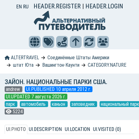
HEADER.REGISTER
|
HEADER.LOGIN
EN
RU
ALTERTRAVEL
Соединённые Штаты Америки
штат Юта
Вашингтон-Каунти
CATEGORY.NATURE
ЗАЙОН. НАЦИОНАЛЬНЫЕ ПАРКИ США.
andrew
UI.PUBLISHED 10 апреля 2012 г.
UI.UPDATED 7 августа 2026 г.
парк
автомобиль
каньон
заповедник
национальный парк
5224
UI.PHOTO
UI.DESCRIPTION
UI.LOCATION
UI.VISITED (0)