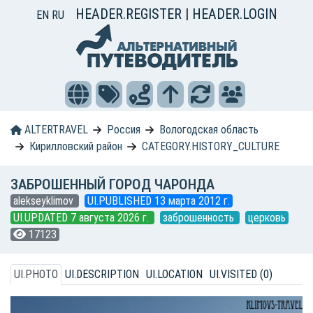
HEADER.REGISTER
|
HEADER.LOGIN
EN
RU
ALTERTRAVEL
Россия
Вологодская область
Кирилловский район
CATEGORY.HISTORY_CULTURE
ЗАБРОШЕННЫЙ ГОРОД ЧАРОНДА
alekseyklimov
UI.PUBLISHED 13 марта 2012 г.
UI.UPDATED 7 августа 2026 г.
заброшенность
церковь
17123
UI.PHOTO
UI.DESCRIPTION
UI.LOCATION
UI.VISITED (0)