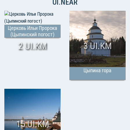
UI.NEAR
Церковь Ильи Пророка
(Цыпинский погост)
2 UI.KM
3 UI.KM
Цыпина гора
15 UI.KM