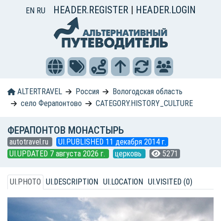
HEADER.REGISTER
|
HEADER.LOGIN
EN
RU
ALTERTRAVEL
Россия
Вологодская область
село Ферапонтово
CATEGORY.HISTORY_CULTURE
ФЕРАПОНТОВ МОНАСТЫРЬ
autotravel.ru
UI.PUBLISHED 11 декабря 2014 г.
UI.UPDATED 7 августа 2026 г.
церковь
5271
UI.PHOTO
UI.DESCRIPTION
UI.LOCATION
UI.VISITED (0)