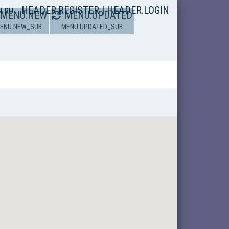
HEADER.REGISTER
|
HEADER.LOGIN
N
RU
MENU.NEW
MENU.UPDATED
ENU.NEW_SUB
MENU.UPDATED_SUB