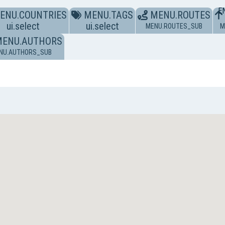
E
ENU.COUNTRIES
MENU.TAGS
MENU.ROUTES
ui.select
ui.select
MENU.ROUTES_SUB
M
MENU.AUTHORS
NU.AUTHORS_SUB