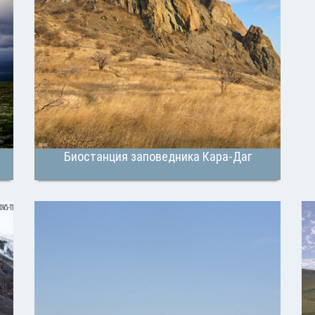
Биостанция заповедника Кара-Даг