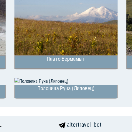
Плато Бермамыт
Полонина Руна (Липовец)
L
altertravel_bot