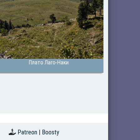
Плато Лаго-Наки
Patreon
|
Boosty