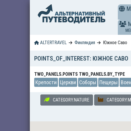
M
ME
ALTERTRAVEL
Финляндия
Южное Саво
POINTS_OF_INTEREST: ЮЖНОЕ САВО
TWO_PANELS.POINTS TWO_PANELS.BY_TYPE
Крепости
Церкви
Соборы
Пещеры
Вое
CATEGORY.NATURE
CATEGORY.