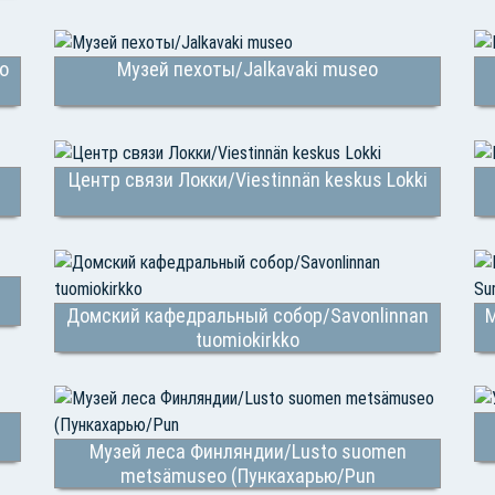
o
Музей пехоты/Jalkavaki museo
Центр связи Локки/Viestinnän keskus Lokki
Домский кафедральный собор/Savonlinnan
М
tuomiokirkko
Музей леса Финляндии/Lusto suomen
metsämuseo (Пункахарью/Pun