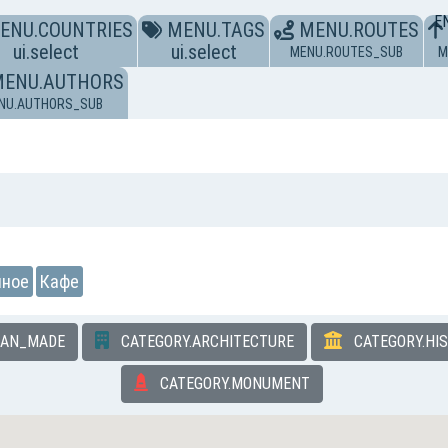
E
ENU.COUNTRIES
MENU.TAGS
MENU.ROUTES
ui.select
ui.select
MENU.ROUTES_SUB
M
MENU.AUTHORS
NU.AUTHORS_SUB
нное
Кафе
MAN_MADE
CATEGORY.ARCHITECTURE
CATEGORY.HI
CATEGORY.MONUMENT