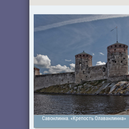
Савонлинна. «Крепость Олаванлинна»