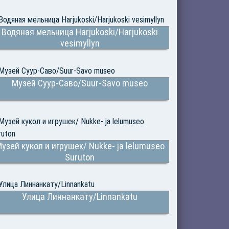
Водяная мельница Harjukoski/Harjukoski
vesimyllyn
Музей Суур-Саво/Suur-Savo museo
узей кукол и игрушек/ Nukke- ja lelumuseo
Suruton
Улица Линнанкату/Linnankatu