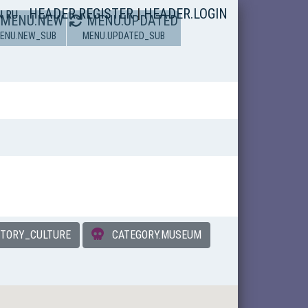
HEADER.REGISTER
|
HEADER.LOGIN
N
RU
MENU.NEW
MENU.UPDATED
ENU.NEW_SUB
MENU.UPDATED_SUB
STORY_CULTURE
CATEGORY.MUSEUM