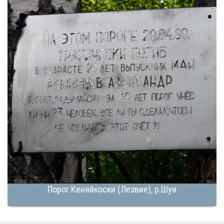
Порог Кеняйкоски (Лезвие), р.Шуя