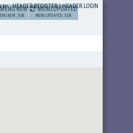
HEADER.REGISTER
|
HEADER.LOGIN
N
RU
MENU.NEW
MENU.UPDATED
ENU.NEW_SUB
MENU.UPDATED_SUB