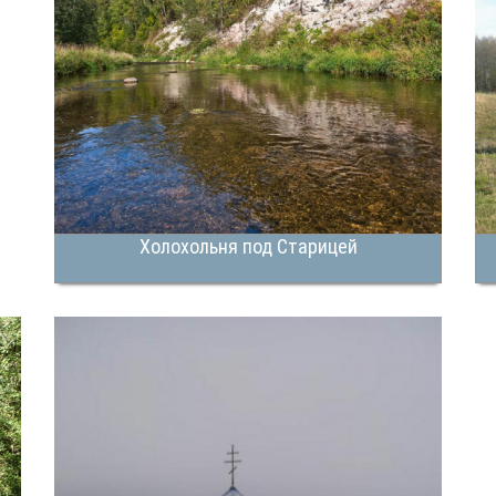
Холохольня под Старицей