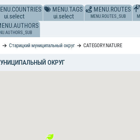
E
ENU.COUNTRIES
MENU.TAGS
MENU.ROUTES
ui.select
ui.select
MENU.ROUTES_SUB
M
MENU.AUTHORS
NU.AUTHORS_SUB
ь
Старицкий муниципальный округ
CATEGORY.NATURE
МУНИЦИПАЛЬНЫЙ ОКРУГ