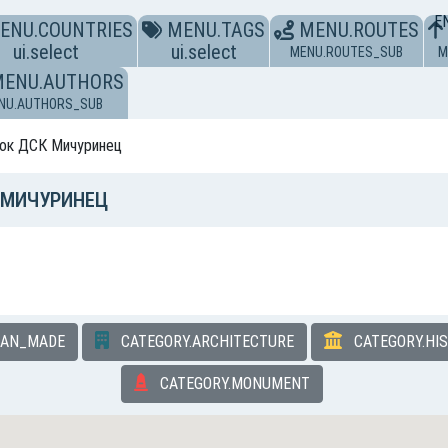
E
ENU.COUNTRIES
MENU.TAGS
MENU.ROUTES
ui.select
ui.select
MENU.ROUTES_SUB
M
MENU.AUTHORS
NU.AUTHORS_SUB
ок ДСК Мичуринец
К МИЧУРИНЕЦ
MAN_MADE
CATEGORY.ARCHITECTURE
CATEGORY.HI
CATEGORY.MONUMENT