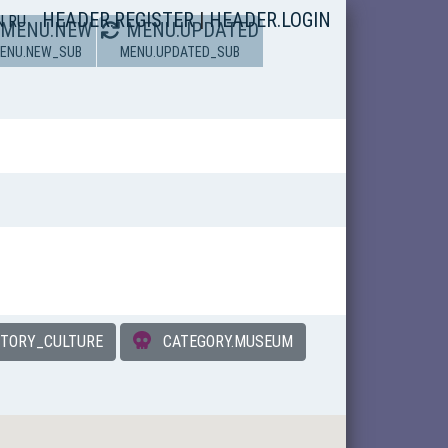
HEADER.REGISTER
|
HEADER.LOGIN
N
RU
MENU.NEW
MENU.UPDATED
ENU.NEW_SUB
MENU.UPDATED_SUB
STORY_CULTURE
CATEGORY.MUSEUM