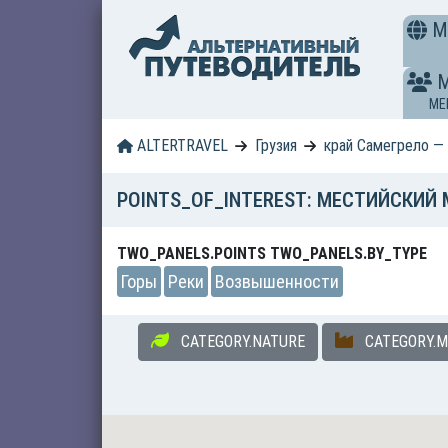
M
ME
ALTERTRAVEL
Грузия
край Самегрело —
POINTS_OF_INTEREST: МЕСТИЙСКИЙ
TWO_PANELS.POINTS TWO_PANELS.BY_TYPE
Горы
Реки
Возвышенности
CATEGORY.NATURE
CATEGORY.