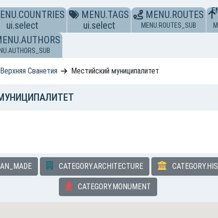
E
ENU.COUNTRIES
MENU.TAGS
MENU.ROUTES
ui.select
ui.select
MENU.ROUTES_SUB
M
MENU.AUTHORS
NU.AUTHORS_SUB
 Верхняя Сванетия
Местийский муниципалитет
 МУНИЦИПАЛИТЕТ
MAN_MADE
CATEGORY.ARCHITECTURE
CATEGORY.HI
CATEGORY.MONUMENT