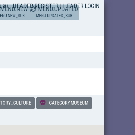
HEADER.REGISTER
|
HEADER.LOGIN
N
RU
MENU.NEW
MENU.UPDATED
ENU.NEW_SUB
MENU.UPDATED_SUB
STORY_CULTURE
CATEGORY.MUSEUM