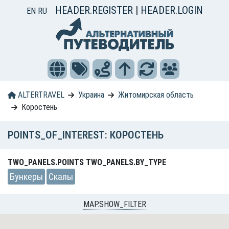
HEADER.REGISTER
|
HEADER.LOGIN
EN
RU
ALTERTRAVEL
Украина
Житомирская область
Коростень
POINTS_OF_INTEREST: КОРОСТЕНЬ
TWO_PANELS.POINTS TWO_PANELS.BY_TYPE
Бункеры
Скалы
MAP.SHOW_FILTER