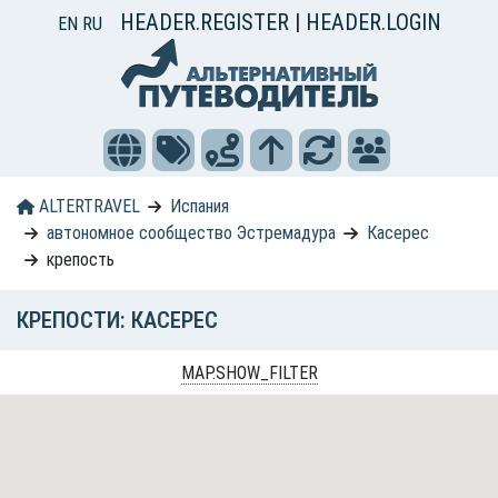
HEADER.REGISTER
|
HEADER.LOGIN
EN
RU
ALTERTRAVEL
Испания
автономное сообщество Эстремадура
Касерес
крепость
КРЕПОСТИ: КАСЕРЕС
MAP.SHOW_FILTER