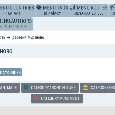
E
ENU.COUNTRIES
MENU.TAGS
MENU.ROUTES
ui.select
ui.select
MENU.ROUTES_SUB
M
MENU.AUTHORS
NU.AUTHORS_SUB
сть
деревня Мураново
АНОВО
Источники
MAN_MADE
CATEGORY.ARCHITECTURE
CATEGORY.HI
CATEGORY.MONUMENT