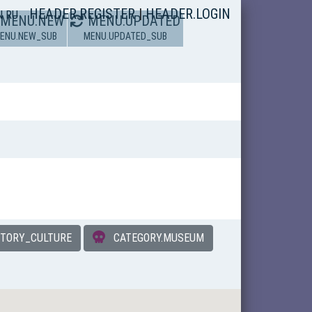
HEADER.REGISTER
|
HEADER.LOGIN
N
RU
MENU.NEW
MENU.UPDATED
ENU.NEW_SUB
MENU.UPDATED_SUB
STORY_CULTURE
CATEGORY.MUSEUM