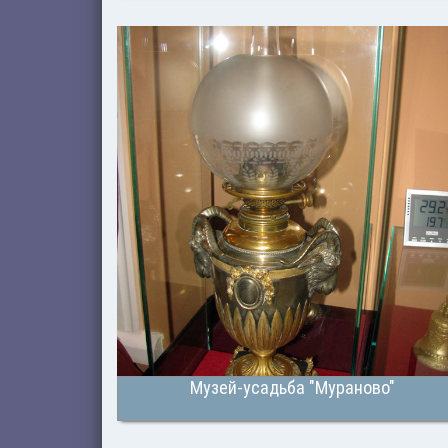
Музей-усадьба "Мураново"