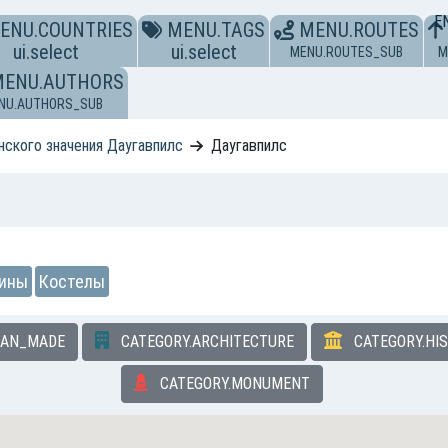
E
ENU.COUNTRIES
MENU.TAGS
MENU.ROUTES
ui.select
ui.select
MENU.ROUTES_SUB
M
MENU.AUTHORS
NU.AUTHORS_SUB
нского значения Даугавпилс
Даугавпилс
рины
Костелы
MAN_MADE
CATEGORY.ARCHITECTURE
CATEGORY.HI
CATEGORY.MONUMENT