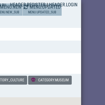
HEADER.REGISTER
|
HEADER.LOGIN
N
RU
MENU.NEW
MENU.UPDATED
ENU.NEW_SUB
MENU.UPDATED_SUB
STORY_CULTURE
CATEGORY.MUSEUM