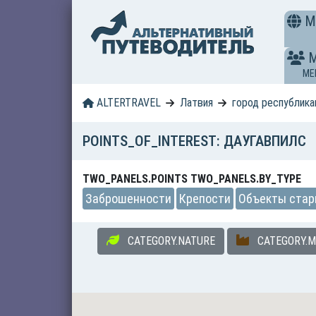
M
ME
ALTERTRAVEL
Латвия
город республика
POINTS_OF_INTEREST: ДАУГАВПИЛС
TWO_PANELS.POINTS TWO_PANELS.BY_TYPE
Заброшенности
Крепости
Объекты ста
CATEGORY.NATURE
CATEGORY.