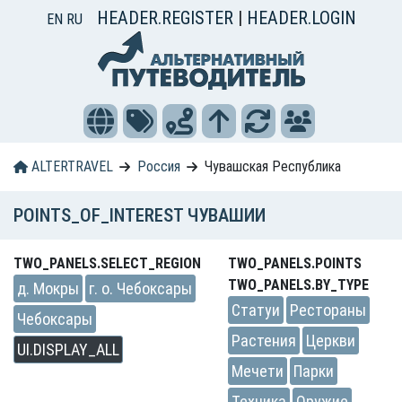
HEADER.REGISTER
|
HEADER.LOGIN
EN
RU
ALTERTRAVEL
Россия
Чувашская Республика
POINTS_OF_INTEREST ЧУВАШИИ
TWO_PANELS.SELECT_REGION
TWO_PANELS.POINTS
TWO_PANELS.BY_TYPE
д. Мокры
г. о. Чебоксары
Статуи
Рестораны
Чебоксары
Растения
Церкви
UI.DISPLAY_ALL
Мечети
Парки
Техника
Оружие