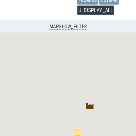
UI.DISPLAY_ALL
MAP.SHOW_FILTER