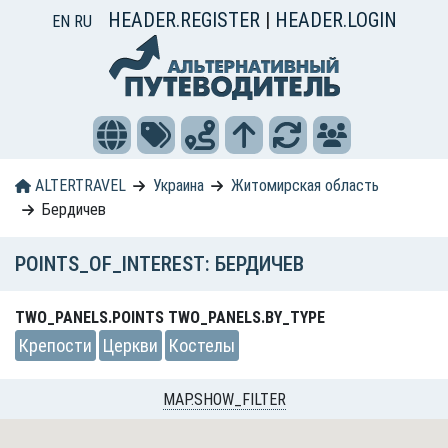
HEADER.REGISTER
|
HEADER.LOGIN
EN
RU
ALTERTRAVEL
Украина
Житомирская область
Бердичев
POINTS_OF_INTEREST: БЕРДИЧЕВ
TWO_PANELS.POINTS TWO_PANELS.BY_TYPE
Крепости
Церкви
Костелы
MAP.SHOW_FILTER