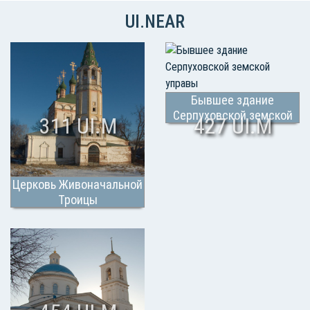
UI.NEAR
Бывшее здание
Серпуховской земской
311 UI.M
427 UI.M
управы
Церковь Живоначальной
Троицы