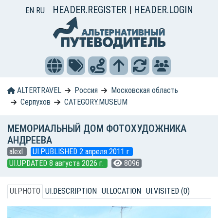
HEADER.REGISTER
|
HEADER.LOGIN
EN
RU
ALTERTRAVEL
Россия
Московская область
Серпухов
CATEGORY.MUSEUM
МЕМОРИАЛЬНЫЙ ДОМ ФОТОХУДОЖНИКА
АНДРЕЕВА
alexl
UI.PUBLISHED 2 апреля 2011 г.
UI.UPDATED 8 августа 2026 г.
8096
UI.PHOTO
UI.DESCRIPTION
UI.LOCATION
UI.VISITED (0)