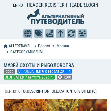
HEADER.REGISTER
|
HEADER.LOGIN
EN
RU
ALTERTRAVEL
Россия
Москва
CATEGORY.MUSEUM
МУЗЕЙ ОХОТЫ И РЫБОЛОВСТВА
joppo
UI.PUBLISHED 8 февраля 2011 г.
UI.UPDATED 7 августа 2026 г.
7288
UI.PHOTO
UI.DESCRIPTION
UI.LOCATION
UI.VISITED (0)