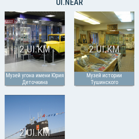
UI.NEAR
2 UI.KM
2 UI.KM
Музей угона имени Юрия
Музей истории
Деточкина
Тушинского
машиностроительного
завода
2 UI.KM