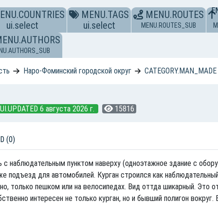
E
ENU.COUNTRIES
MENU.TAGS
MENU.ROUTES
ui.select
ui.select
MENU.ROUTES_SUB
M
MENU.AUTHORS
NU.AUTHORS_SUB
сть
Наро-Фоминский городской округ
CATEGORY.MAN_MADE
UI.UPDATED 6 августа 2026 г.
15816
D (0)
 с наблюдательным пунктом наверху (одноэтажное здание с обору
же подъезд для автомобилей. Курган строился как наблюдательный
о, только пешком или на велосипедах. Вид оттда шикарный. Это о
ственно интересен не только курган, но и бывший полигон вокруг. 