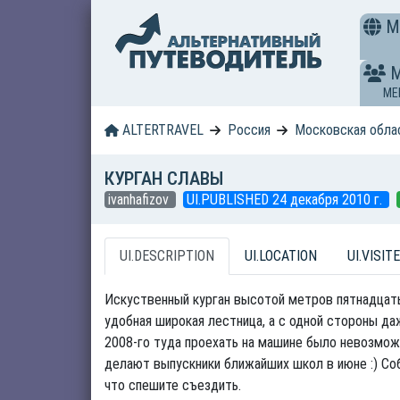
M
ME
ALTERTRAVEL
Россия
Московская обла
КУРГАН СЛАВЫ
ivanhafizov
UI.PUBLISHED 24 декабря 2010 г.
UI.DESCRIPTION
UI.LOCATION
UI.VISITE
Искуственный курган высотой метров пятнадцать
удобная широкая лестница, а с одной стороны да
2008-го туда проехать на машине было невозможн
делают выпускники ближайших школ в июне :) Соб
что спешите съездить.