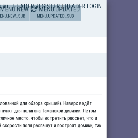
HEADER.REGISTER
|
HEADER.LOGIN
N
RU
MENU.NEW
MENU.UPDATED
ENU.NEW_SUB
MENU.UPDATED_SUB
лованной для обзора крышей). Наверх ведёт
 пункт для полигона Таманской дивизии. Летом
тличное место, чтобы встретить рассвет, что и
В скорости поля распашут и построят домики, так