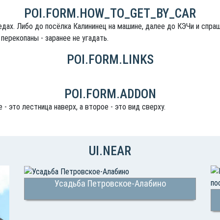
POI.FORM.HOW_TO_GET_BY_CAR
едах. Либо до посёлка Калининец на машине, далее до КЭЧи и спра
перекопаны - заранее не угадать.
POI.FORM.LINKS
POI.FORM.ADDON
- это лестница наверх, а второе - это вид сверху.
UI.NEAR
Усадьба Петровское-Алабино