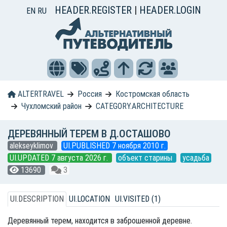
HEADER.REGISTER
|
HEADER.LOGIN
EN
RU
ALTERTRAVEL
Россия
Костромская область
Чухломский район
CATEGORY.ARCHITECTURE
ДЕРЕВЯННЫЙ ТЕРЕМ В Д.ОСТАШОВО
alekseyklimov
UI.PUBLISHED 7 ноября 2010 г.
UI.UPDATED 7 августа 2026 г.
объект старины
усадьба
13690
3
UI.DESCRIPTION
UI.LOCATION
UI.VISITED (1)
Деревянный терем, находится в заброшенной деревне.