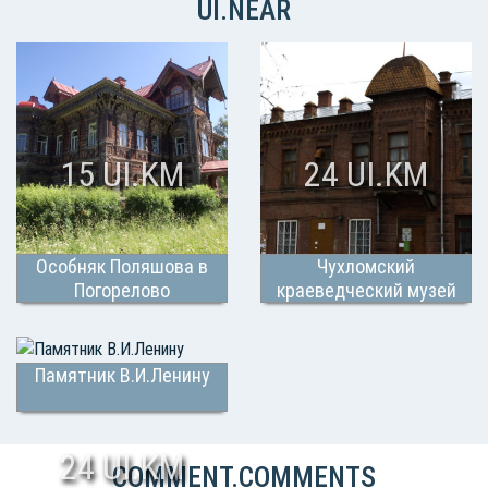
UI.NEAR
15 UI.KM
24 UI.KM
Особняк Поляшова в
Чухломский
Погорелово
краеведческий музей
имени А.Ф.Писемского
Памятник В.И.Ленину
24 UI.KM
COMMENT.COMMENTS