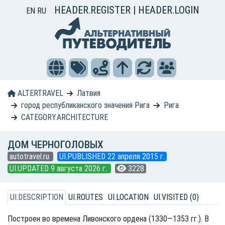
HEADER.REGISTER
|
HEADER.LOGIN
EN
RU
ALTERTRAVEL
Латвия
город республиканского значения Рига
Рига
CATEGORY.ARCHITECTURE
ДОМ ЧЕРНОГОЛОВЫХ
autotravel.ru
UI.PUBLISHED 22 апреля 2015 г.
UI.UPDATED 9 августа 2026 г.
3228
UI.DESCRIPTION
UI.ROUTES
UI.LOCATION
UI.VISITED (0)
Построен во времена Ливонского ордена (1330—1353 гг.). В