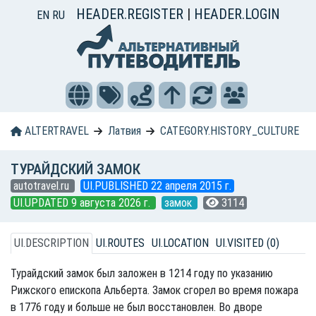
HEADER.REGISTER
|
HEADER.LOGIN
EN
RU
ALTERTRAVEL
Латвия
CATEGORY.HISTORY_CULTURE
ТУРАЙДСКИЙ ЗАМОК
autotravel.ru
UI.PUBLISHED 22 апреля 2015 г.
UI.UPDATED 9 августа 2026 г.
замок
3114
UI.DESCRIPTION
UI.ROUTES
UI.LOCATION
UI.VISITED (0)
Турайдский замок был заложен в 1214 году по указанию
Рижского епископа Альберта. Замок сгорел во время пожара
в 1776 году и больше не был восстановлен. Во дворе