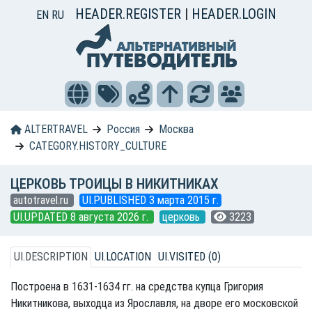
HEADER.REGISTER
|
HEADER.LOGIN
EN
RU
ALTERTRAVEL
Россия
Москва
CATEGORY.HISTORY_CULTURE
ЦЕРКОВЬ ТРОИЦЫ В НИКИТНИКАХ
autotravel.ru
UI.PUBLISHED 3 марта 2015 г.
UI.UPDATED 8 августа 2026 г.
церковь
3223
UI.DESCRIPTION
UI.LOCATION
UI.VISITED (0)
Построена в 1631-1634 гг. на средства купца Григория
Никитникова, выходца из Ярославля, на дворе его московской