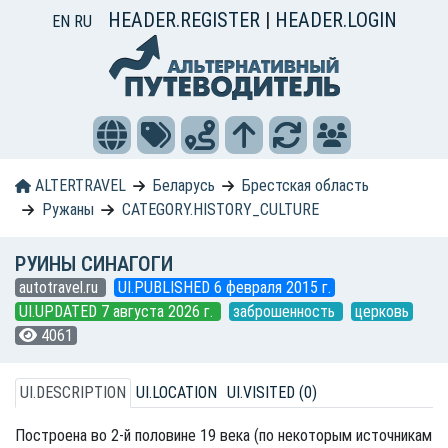
HEADER.REGISTER
|
HEADER.LOGIN
EN
RU
ALTERTRAVEL
Беларусь
Брестская область
Ружаны
CATEGORY.HISTORY_CULTURE
РУИНЫ СИНАГОГИ
autotravel.ru
UI.PUBLISHED 6 февраля 2015 г.
UI.UPDATED 7 августа 2026 г.
заброшенность
церковь
4061
UI.DESCRIPTION
UI.LOCATION
UI.VISITED (0)
Построена во 2-й половине 19 века (по некоторым источникам