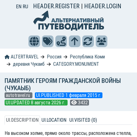
HEADER.REGISTER
|
HEADER.LOGIN
EN
RU
ALTERTRAVEL
Россия
Республика Коми
деревня Чукаиб
CATEGORY.MONUMENT
ПАМЯТНИК ГЕРОЯМ ГРАЖДАНСКОЙ ВОЙНЫ
(ЧУКАЫБ)
autotravel.ru
UI.PUBLISHED 1 февраля 2015 г.
UI.UPDATED 8 августа 2026 г.
3432
UI.DESCRIPTION
UI.LOCATION
UI.VISITED (0)
На высоком холме, прямо около трассы, расположена стелла,