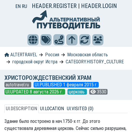
HEADER.REGISTER
|
HEADER.LOGIN
EN
RU
ALTERTRAVEL
Россия
Московская область
городской округ Истра
CATEGORY.HISTORY_CULTURE
ХРИСТОРОЖДЕСТВЕНСКИЙ ХРАМ
autotravel.ru
UI.PUBLISHED 1 февраля 2015 г.
UI.UPDATED 8 августа 2026 г.
церковь
3530
UI.DESCRIPTION
UI.LOCATION
UI.VISITED (0)
Здание было построено в нач.1750-х гг. До этого
существовала деревянная церковь. Сейчас сильно разрушена,