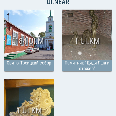
UI.NEAR
184 UI.M
1 UI.KM
Свято-Троицкий собор
Памятник "Дядя Яша и
стажёр"
1 UI.KM