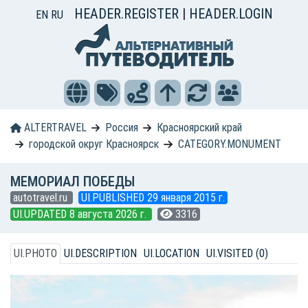
HEADER.REGISTER
|
HEADER.LOGIN
EN
RU
ALTERTRAVEL
Россия
Красноярский край
городской округ Красноярск
CATEGORY.MONUMENT
МЕМОРИАЛ ПОБЕДЫ
autotravel.ru
UI.PUBLISHED 29 января 2015 г.
UI.UPDATED 8 августа 2026 г.
3316
UI.PHOTO
UI.DESCRIPTION
UI.LOCATION
UI.VISITED (0)