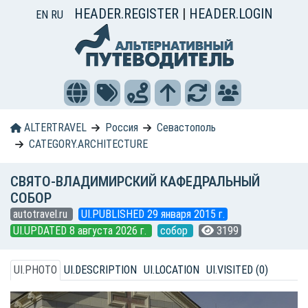
HEADER.REGISTER
|
HEADER.LOGIN
EN
RU
ALTERTRAVEL
Россия
Севастополь
CATEGORY.ARCHITECTURE
СВЯТО-ВЛАДИМИРСКИЙ КАФЕДРАЛЬНЫЙ
СОБОР
autotravel.ru
UI.PUBLISHED 29 января 2015 г.
UI.UPDATED 8 августа 2026 г.
собор
3199
UI.PHOTO
UI.DESCRIPTION
UI.LOCATION
UI.VISITED (0)