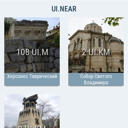
UI.NEAR
108 UI.M
2 UI.KM
Херсонес Таврический
Собор Святого
Владимира
(Адмиралтейский)